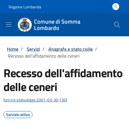
Salta al contenuto principale
Skip to footer content
Regione Lombardia
Comune di Somma
Lombardo
Briciole di pane
Home
/
Servizi
/
Anagrafe e stato civile
/
Recesso dell'affidamento delle ceneri
Recesso dell'affidamento
delle ceneri
(
urn:nir:stato:legge:2001-03-30;130
)
Servizio attivo