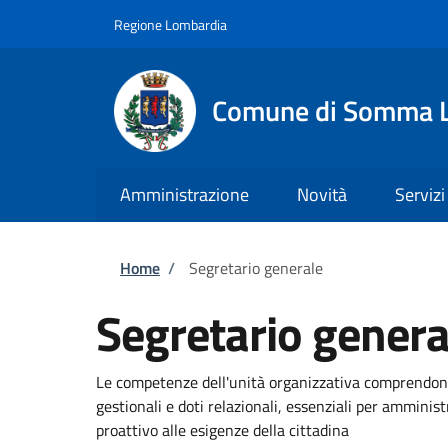
Salta al contenuto principale
Skip to footer content
Regione Lombardia
Comune di Somma 
Amministrazione
Novità
Servizi
Briciole di pane
Home
/
Segretario generale
Segretario genera
Le competenze dell'unità organizzativa comprendono
gestionali e doti relazionali, essenziali per amminis
proattivo alle esigenze della cittadina