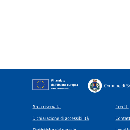
Comune di 
Footer menu
Area riservata
Crediti
Dichiarazione di accessibilità
Contatt
Statistiche del portale
Leggi l