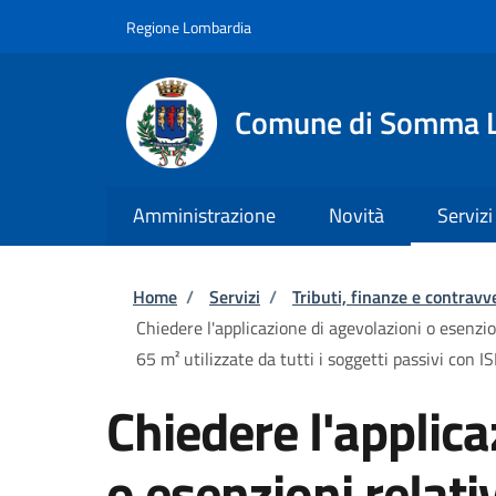
Salta al contenuto principale
Skip to footer content
Regione Lombardia
Comune di Somma 
Amministrazione
Novità
Servizi
Briciole di pane
Home
/
Servizi
/
Tributi, finanze e contravv
Chiedere l'applicazione di agevolazioni o esenzion
65 m² utilizzate da tutti i soggetti passivi con I
Chiedere l'applica
o esenzioni relat