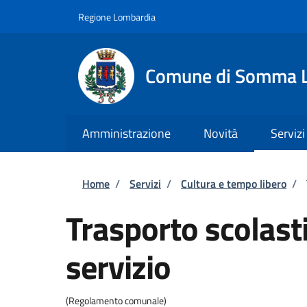
Salta al contenuto principale
Skip to footer content
Regione Lombardia
Comune di Somma 
Amministrazione
Novità
Servizi
Briciole di pane
Home
/
Servizi
/
Cultura e tempo libero
/
Trasporto scolasti
servizio
(Regolamento comunale)