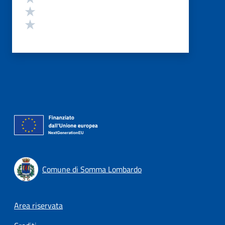
Valuta 2 stelle su 5
Valuta 1 stelle su 5
Comune di Somma Lombardo
Footer menu
Area riservata