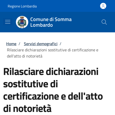
Salta al contenuto principale
Skip to footer content
Regione Lombardia
Comune di Somma
Lombardo
Briciole di pane
Home
/
Servizi demografici
/
Rilasciare dichiarazioni sostitutive di certificazione e
dell'atto di notorietà
Rilasciare dichiarazioni
sostitutive di
certificazione e dell'atto
di notorietà