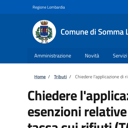
Salta al contenuto principale
Skip to footer content
Regione Lombardia
Comune di Somma 
Amministrazione
Novità
Servizi
Briciole di pane
Home
/
Tributi
/
Chiedere l'applicazione di r
Chiedere l'applica
esenzioni relativ
tassa sui rifiuti (