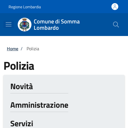
Salta al contenuto principale
Skip to footer content
Regione Lombardia
Comune di Somma
Lombardo
Briciole di pane
Home
/
Polizia
Polizia
Novità
Amministrazione
Servizi