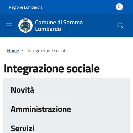
Salta al contenuto principale
Skip to footer content
Regione Lombardia
Comune di Somma
Lombardo
Briciole di pane
Home
/
Integrazione sociale
Integrazione sociale
Novità
Amministrazione
Servizi