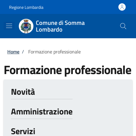
Salta al contenuto principale
Skip to footer content
Regione Lombardia
Comune di Somma
Lombardo
Briciole di pane
Home
/
Formazione professionale
Formazione professionale
Novità
Amministrazione
Servizi