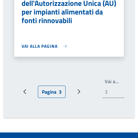
dell'Autorizzazione Unica (AU)
per impianti alimentati da
fonti rinnovabili
VAI ALLA PAGINA
Write th
Vai a…
Pagina
3
Pagina precedente
Pagina attuale
Prossima pagina