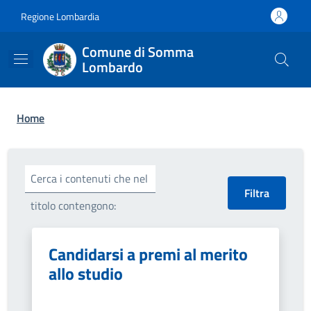
Salta al contenuto principale
Skip to footer content
Regione Lombardia
Comune di Somma
Lombardo
Briciole di pane
Home
Cerca i contenuti che nel
titolo contengono:
Candidarsi a premi al merito
allo studio