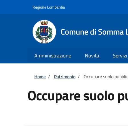
Salta al contenuto principale
Skip to footer content
Regione Lombardia
Comune di Somma 
Amministrazione
Novità
Servizi
Briciole di pane
Home
/
Patrimonio
/
Occupare suolo pubbli
Occupare suolo p