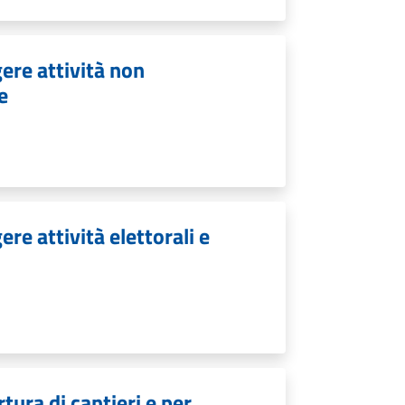
ere attività non
e
re attività elettorali e
tura di cantieri e per