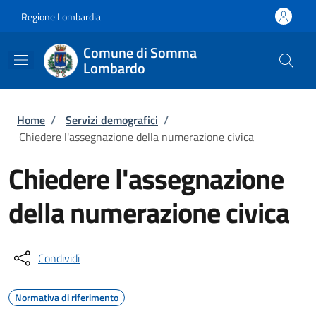
Salta al contenuto principale
Skip to footer content
Regione Lombardia
Comune di Somma
Lombardo
Briciole di pane
Home
/
Servizi demografici
/
Chiedere l'assegnazione della numerazione civica
Chiedere l'assegnazione
della numerazione civica
Condividi
Normativa di riferimento