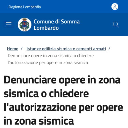
Salta al contenuto principale
Skip to footer content
Regione Lombardia
Comune di Somma
Lombardo
Briciole di pane
Home
/
Istanze edilizia sismica e cementi armati
/
Denunciare opere in zona sismica o chiedere
l'autorizzazione per opere in zona sismica
Denunciare opere in zona
sismica o chiedere
l'autorizzazione per opere
in zona sismica