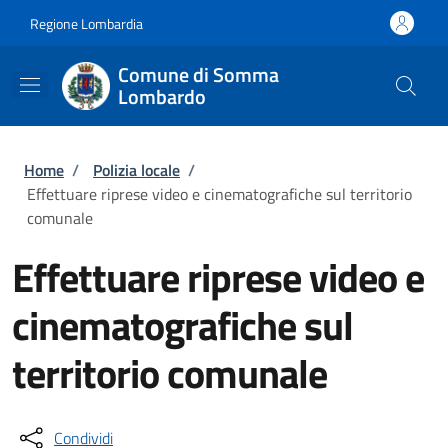
Salta al contenuto principale
Skip to footer content
Regione Lombardia
Comune di Somma
Lombardo
Briciole di pane
Home
/
Polizia locale
/
Effettuare riprese video e cinematografiche sul territorio
comunale
Effettuare riprese video e
cinematografiche sul
territorio comunale
Condividi