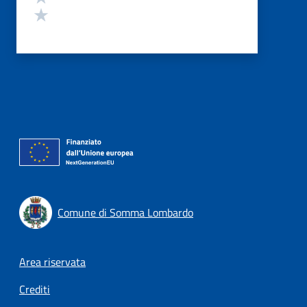
Valuta 1 stelle su 5
Comune di Somma Lombardo
Footer menu
Area riservata
Crediti