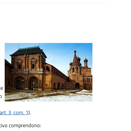
ie
o
rt. 3, com. 1
).
vativo comprendono: