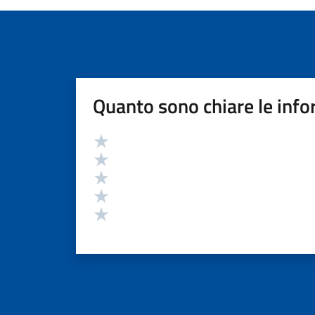
Quanto sono chiare le info
Valutazione
Valuta 5 stelle su 5
Valuta 4 stelle su 5
Valuta 3 stelle su 5
Valuta 2 stelle su 5
Valuta 1 stelle su 5