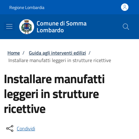
Salta al contenuto principale
Skip to footer content
Regione Lombardia
Comune di Somma
Lombardo
Briciole di pane
Home
/
Guida agli interventi edilizi
/
Installare manufatti leggeri in strutture ricettive
Installare manufatti
leggeri in strutture
ricettive
Condividi