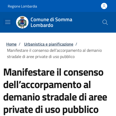
Salta al contenuto principale
Skip to footer content
Regione Lombardia
Comune di Somma
Lombardo
Briciole di pane
Home
/
Urbanistica e pianificazione
/
Manifestare il consenso dell’accorpamento al demanio
stradale di aree private di uso pubblico
Manifestare il consenso
dell’accorpamento al
demanio stradale di aree
private di uso pubblico