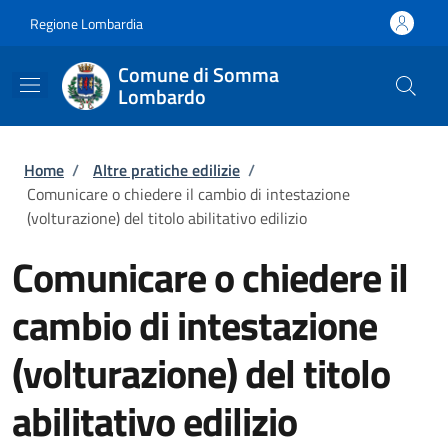
Salta al contenuto principale
Skip to footer content
Regione Lombardia
Comune di Somma
Lombardo
Briciole di pane
Home
/
Altre pratiche edilizie
/
Comunicare o chiedere il cambio di intestazione
(volturazione) del titolo abilitativo edilizio
Comunicare o chiedere il
cambio di intestazione
(volturazione) del titolo
abilitativo edilizio