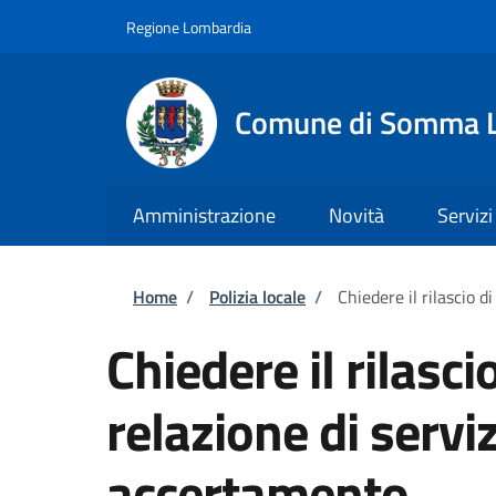
Salta al contenuto principale
Skip to footer content
Regione Lombardia
Comune di Somma 
Amministrazione
Novità
Servizi
Briciole di pane
Home
/
Polizia locale
/
Chiedere il rilascio d
Chiedere il rilasci
relazione di servi
accertamento