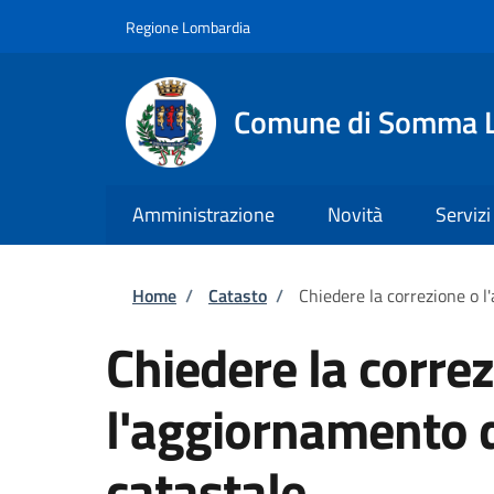
Salta al contenuto principale
Skip to footer content
Regione Lombardia
Comune di Somma 
Amministrazione
Novità
Servizi
Briciole di pane
Home
/
Catasto
/
Chiedere la correzione o l
Chiedere la corre
l'aggiornamento d
catastale